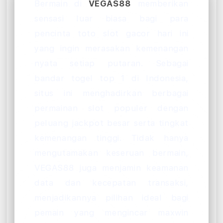
Bermain di
VEGAS88
memberikan
sensasi luar biasa bagi para
pencinta toto slot gacor hari ini
yang ingin merasakan kemenangan
nyata setiap putaran. Sebagai
bandar togel top 1 di Indonesia,
situs ini menghadirkan berbagai
permainan slot populer dengan
peluang jackpot besar serta tingkat
kemenangan tinggi. Tidak hanya
mengutamakan keseruan bermain,
VEGAS88 juga menjamin keamanan
data dan kecepatan transaksi,
menjadikannya pilihan ideal bagi
pemain yang mengincar maxwin