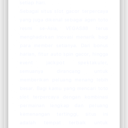
setiap hari.
Sebagai situs slot gacor terpercaya
yang juga dikenal sebagai agen toto
resmi se-Asia, VEGAS88 terus
menghadirkan inovasi menarik bagi
para member setianya. Dari bonus
harian, fitur auto spin gacor, hingga
event jackpot spektakuler,
semuanya dirancang untuk
memberikan peluang menang lebih
besar. Bagi kamu yang mencari toto
slot terpercaya dengan kombinasi
permainan lengkap dan peluang
kemenangan tertinggi, situs ini
adalah tempat terbaik untuk