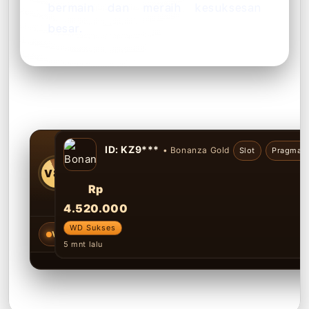
bermain dan meraih kesuksesan
besar.
ID: V14**
ID: AX8**
ID: R3N***
ID: V1A***
ID: AX7***
ID: KZ9***
• Sugar Rush
• Starlight Princess
• Sugar Rush
• Gates of Olympus
• Starlight Princess
• Bonanza Gold
Slot
Slot
Slot
Slot
PG Soft
Slot
Slot
PG Soft
Pragmati
Pragma
Prag
Prag
VEGAS88 — Hall of Winners
V88
Realtime pemenang
Slot
&
Toto
. Bukti WD tiap menit, tr
Rp
Rp
Rp
Rp
Rp
Rp
9.465.943
6.442.065
12.850.000
8.650.000
6.150.000
4.520.000
WD Sukses
WD Sukses
WD Sukses
WD Sukses
WD Sukses
WD Sukses
V14**
Sugar Rush
•
Rp 9.465.943
AX8**
Starlight Princ
Baru saja
Baru saja
Baru saja
1 mnt lalu
3 mnt lalu
5 mnt lalu