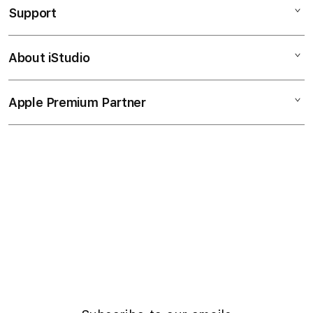
o
Support
AppleCare+
l
iPhone
u
Corporate
Watch
About iStudio
m
My Account
Demo Sessions
Music
n
Collection & Delivery
Elush Service Provider
a
TV & Home
Apple Premium Partner
About Us
Returns & Exchanges
c
Financing Options
Accessories
c
Find an iStudio near you
Contact Us
Trade-in
o
Offers
Why Shop at iStudio
FAQ
r
Traveller’s Reservation
Elush Corporate Website
d
Privacy Policy
i
Site Terms of Use
o
n