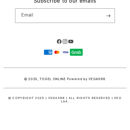
Subscribe to our emails
Email
Facebook
Instagram
YouTube
Payment
methods
© 2025,
TOGEL ONLINE
Powered by VEGAS88
© COPYRIGHT 2025 | VEGAS88 | ALL RIGHTS RESERVED | SEO
LAA.
S
i
n