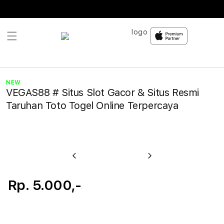
Skip to
content
NEW
VEGAS88 # Situs Slot Gacor & Situs Resmi
Taruhan Toto Togel Online Terpercaya
u
Previous
Next
Rp. 5.000,-