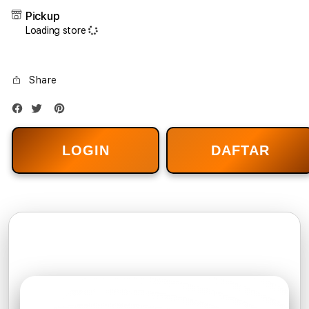
17
17
Pickup
Air
Air
Loading store
1TB
1TB
Silver
Silve
Share
LOGIN
DAFTAR